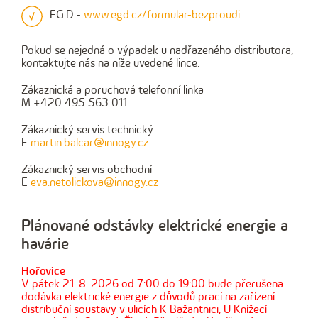
EG.D -
www.egd.cz/formular-bezproudi
Pokud se nejedná o výpadek u nadřazeného distributora,
kontaktujte nás na níže uvedené lince.
Zákaznická a poruchová telefonní linka
M +420 495 563 011
Zákaznický servis technický
E
martin.balcar@innogy.cz
Zákaznický servis obchodní
E
eva.netolickova@innogy.cz
Plánované odstávky elektrické energie a
havárie
Hořovice
V pátek 21. 8. 2026 od 7:00 do 19:00 bude přerušena
dodávka elektrické energie z důvodů prací na zařízení
distribuční soustavy v ulicích K Bažantnici, U Knížecí