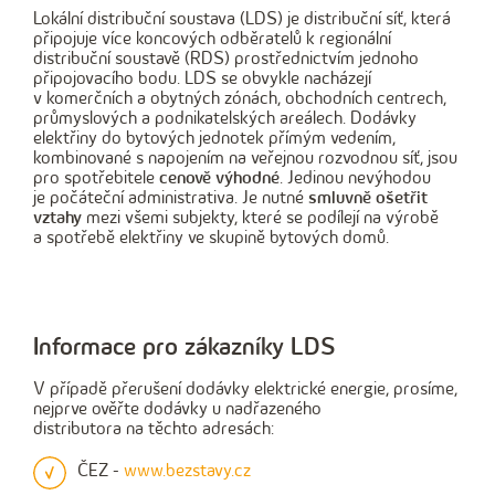
Lokální distribuční soustava (LDS) je distribuční síť, která
připojuje více koncových odběratelů k regionální
distribuční soustavě (RDS) prostřednictvím jednoho
připojovacího bodu. LDS se obvykle nacházejí
v komerčních a obytných zónách, obchodních centrech,
průmyslových a podnikatelských areálech. Dodávky
elektřiny do bytových jednotek přímým vedením,
kombinované s napojením na veřejnou rozvodnou síť, jsou
pro spotřebitele
cenově výhodné
. Jedinou nevýhodou
je počáteční administrativa. Je nutné
smluvně ošetřit
vztahy
mezi všemi subjekty, které se podílejí na výrobě
a spotřebě elektřiny ve skupině bytových domů.
Informace pro zákazníky LDS
V případě přerušení dodávky elektrické energie, prosíme,
nejprve ověřte dodávky u nadřazeného
distributora na těchto adresách:
ČEZ -
www.bezstavy.cz