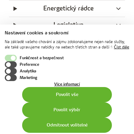
Energetický rádce
Legislativa
Nastavení cookies a soukromí
Ochrana soukromí
Na základě vašeho chování a zájmu zdokonalujeme nejen naše služby,
ale také upravujeme nabídky na webech třetích stran a další formy
Číst dále
komunikace s vámi. Níže prosím zvolte vámi preferovanou variantu
messenger
facebook
x
instagram
youtube
Linkedin
Whatsap
souhlasu. Svoje nastavení můžete kdykoliv změnit v zápatí stránky v
Funkčnost a bezpečnost
innogy
„Nastavení soukromí". Více informací o tom, jak se soubory cookies a
Preference
innogy Premium
osobními údaji pracujeme, včetně možností uplatnění vašich práv,
Analytika
naleznete na webové stránce v sekci
Cookie Policy
.
Marketing
o
Více informací
použití
Povolit vše
cookies
Povolit výběr
Odmítnout volitelné
Pravidla užití webu