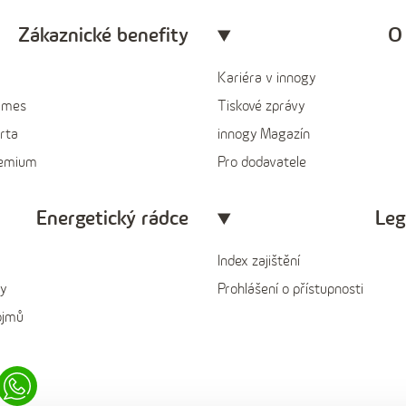
Zákaznické benefity
O
Kariéra v innogy
ames
Tiskové zprávy
rta
innogy Magazín
remium
Pro dodavatele
Energetický rádce
Leg
Index zajištění
y
Prohlášení o přístupnosti
ojmů
in
Whatsapp