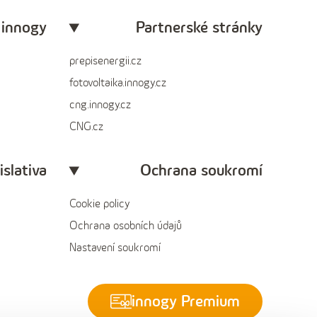
 innogy
Partnerské stránky
prepisenergii.cz
fotovoltaika.innogy.cz
cng.innogy.cz
CNG.cz
islativa
Ochrana soukromí
Cookie policy
Ochrana osobních údajů
Nastavení soukromí
innogy Premium