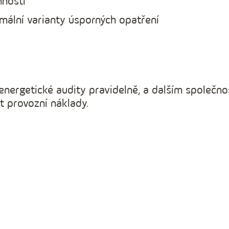
činnosti
imální varianty úsporných opatření
energetické audity pravidelně, a dalším společno
it provozní náklady.