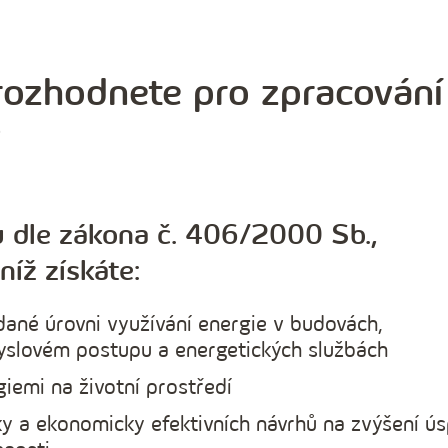
 rozhodnete pro zpracování
?
u
dle zákona č. 406/2000 Sb.,
níž získáte:
dané úrovni využívání energie v budovách,
yslovém postupu a energetických službách
iemi na životní prostředí
ky a ekonomicky efektivních návrhů na zvýšení ú