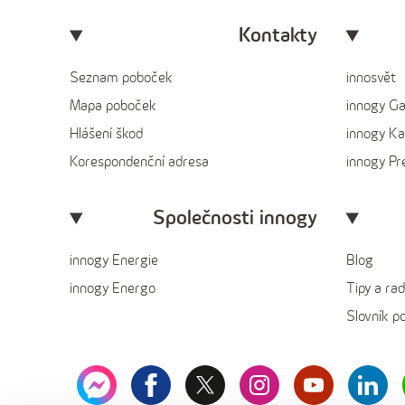
Kontakty
Seznam poboček
innosvět
Mapa poboček
innogy G
Hlášení škod
innogy Ka
Korespondenční adresa
innogy P
Společnosti innogy
innogy Energie
Blog
innogy Energo
Tipy a rad
Slovník p
messenger
facebook
x
instagram
youtube
Linked
innogy