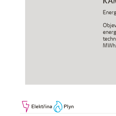
r.o.
KAM
Energ
IC
Objev
ého
energ
techn
MWh/
Elektřina
Plyn