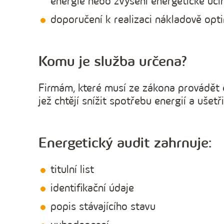
energie nebo zvýšení energetické ú
doporučení k realizaci nákladově opt
Komu je služba určena?
Firmám, které musí ze zákona provádět 
jež chtějí snížit spotřebu energií a ušetř
Energetický audit zahrnuje:
titulní list
identifikační údaje
popis stávajícího stavu