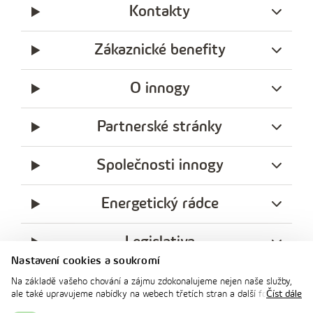
Kontakty
Zákaznické benefity
O innogy
Partnerské stránky
Společnosti innogy
Energetický rádce
Legislativa
Nastavení cookies a soukromí
Ochrana soukromí
Na základě vašeho chování a zájmu zdokonalujeme nejen naše služby,
ale také upravujeme nabídky na webech třetích stran a další formy
Číst dále
komunikace s vámi. Níže prosím zvolte vámi preferovanou variantu
messenger
facebook
x
instagram
youtube
Linkedin
Whatsap